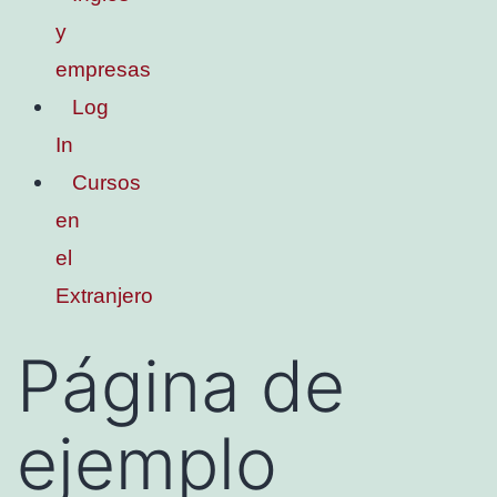
y
empresas
Log
In
Cursos
en
el
Extranjero
Página de
ejemplo